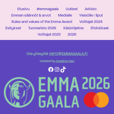
Etusivu
#emmagaala
Uutiset
Arkisto
Emman säännöt & arvot
Medialle
Yleisölle / liput
Rules and values of the Emma Award
Voittajat 2024
Esitykset
Tuomaristo 2026
Käsiohjelma
Ehdokkaat
Voittajat 2025
2026
Ota yhteyttä:
INFO@EMMAGAALA.FI
Created by
Creative Day