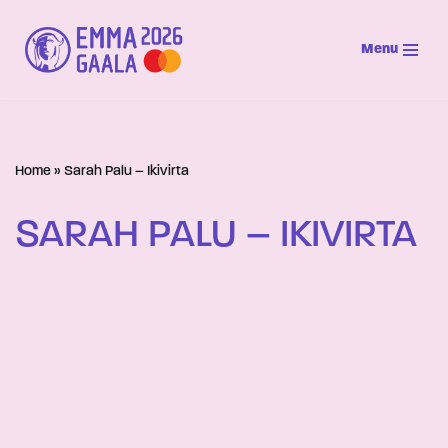
Menu
Siirry
suoraan
sisältöön
Home
»
Sarah Palu – Ikivirta
SARAH PALU – IKIVIRTA