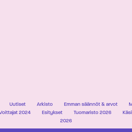
Uutiset
Arkisto
Emman säännöt & arvot
M
Voittajat 2024
Esitykset
Tuomaristo 2026
Käs
2026