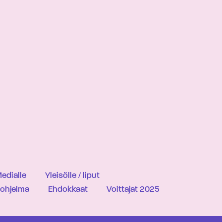
edialle
Yleisölle / liput
iohjelma
Ehdokkaat
Voittajat 2025