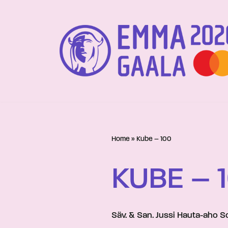
Siirry
suoraan
sisältöön
Home
»
Kube – 100
KUBE – 
Säv. & San. Jussi Hauta-aho So