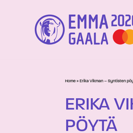
Siirry
suoraan
sisältöön
Home
»
Erika Vikman – Syntisten pö
ERIKA V
PÖYTÄ