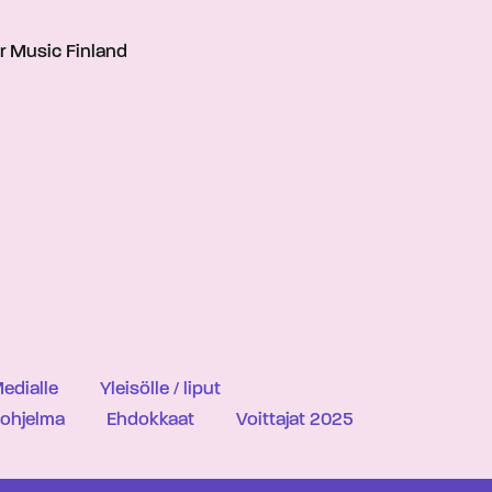
r Music Finland
edialle
Yleisölle / liput
iohjelma
Ehdokkaat
Voittajat 2025