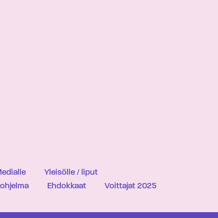
edialle
Yleisölle / liput
iohjelma
Ehdokkaat
Voittajat 2025