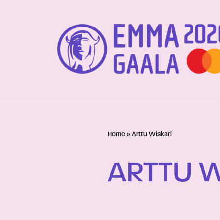
Siirry
suoraan
sisältöön
Home
»
Arttu Wiskari
ARTTU W