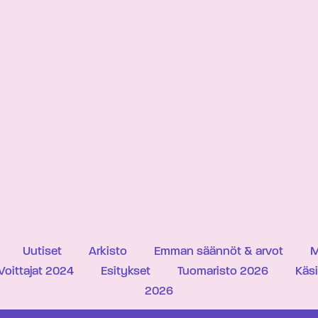
Uutiset
Arkisto
Emman säännöt & arvot
M
Voittajat 2024
Esitykset
Tuomaristo 2026
Käs
2026