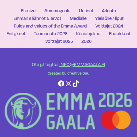
Etusivu
#emmagaala
Uutiset
Arkisto
Emman säännöt & arvot
Medialle
Yleisölle / liput
Rules and values of the Emma Award
Voittajat 2024
Esitykset
Tuomaristo 2026
Käsiohjelma
Ehdokkaat
Voittajat 2025
2026
Ota yhteyttä:
INFO@EMMAGAALA.FI
Created by
Creative Day