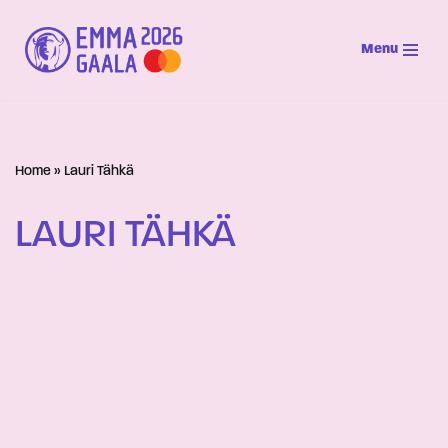
Menu
Siirry
suoraan
sisältöön
Home
»
Lauri Tähkä
LAURI TÄHKÄ