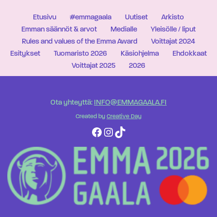
Etusivu
#emmagaala
Uutiset
Arkisto
Emman säännöt & arvot
Medialle
Yleisölle / liput
Rules and values of the Emma Award
Voittajat 2024
Esitykset
Tuomaristo 2026
Käsiohjelma
Ehdokkaat
Voittajat 2025
2026
Ota yhteyttä:
INFO@EMMAGAALA.FI
Created by
Creative Day