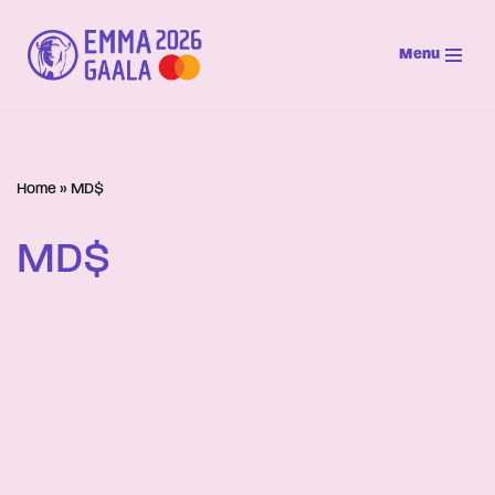
Menu
Siirry
suoraan
sisältöön
Home
»
MD$
MD$