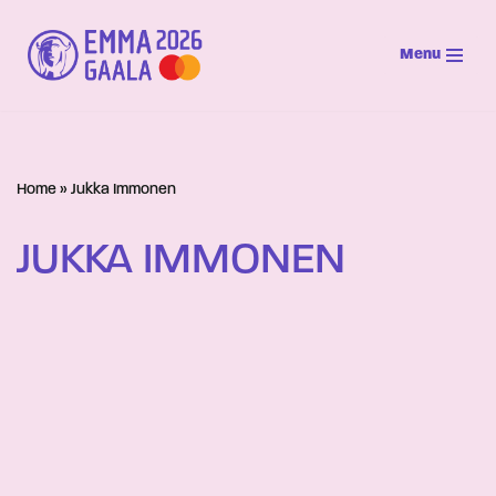
Menu
Siirry
suoraan
sisältöön
Home
»
Jukka Immonen
JUKKA IMMONEN