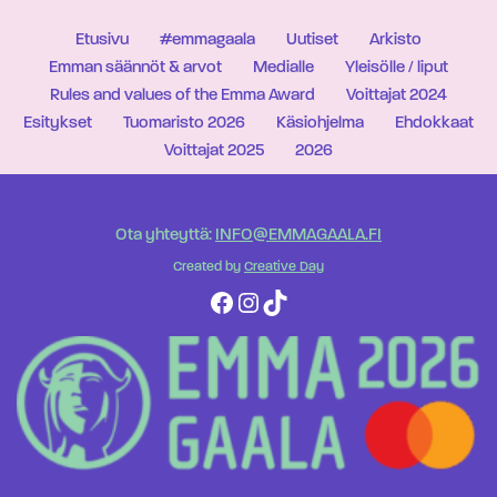
Etusivu
#emmagaala
Uutiset
Arkisto
Emman säännöt & arvot
Medialle
Yleisölle / liput
Rules and values of the Emma Award
Voittajat 2024
Esitykset
Tuomaristo 2026
Käsiohjelma
Ehdokkaat
Voittajat 2025
2026
Ota yhteyttä:
INFO@EMMAGAALA.FI
Created by
Creative Day