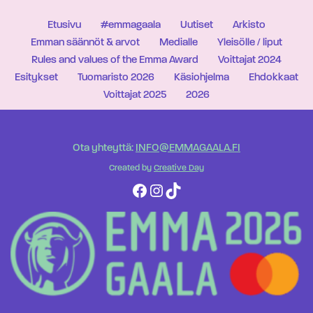
Etusivu
#emmagaala
Uutiset
Arkisto
Emman säännöt & arvot
Medialle
Yleisölle / liput
Rules and values of the Emma Award
Voittajat 2024
Esitykset
Tuomaristo 2026
Käsiohjelma
Ehdokkaat
Voittajat 2025
2026
Ota yhteyttä:
INFO@EMMAGAALA.FI
Created by
Creative Day