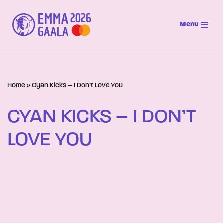
Menu
Siirry
suoraan
sisältöön
Home
»
Cyan Kicks – I Don’t Love You
CYAN KICKS – I DON’T
LOVE YOU