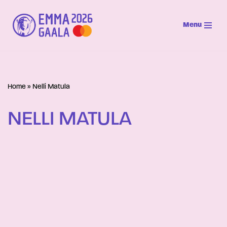
Menu
Siirry
suoraan
sisältöön
Home
»
Nelli Matula
NELLI MATULA