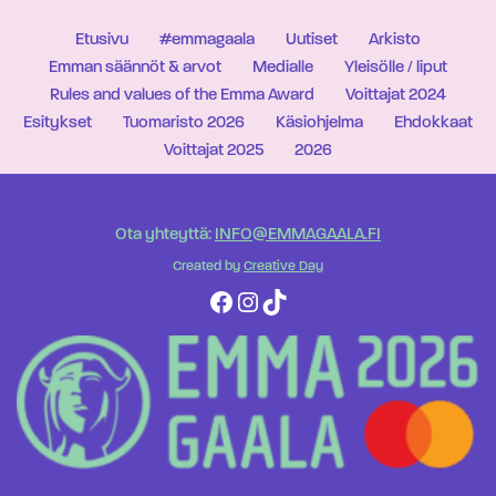
Etusivu
#emmagaala
Uutiset
Arkisto
Emman säännöt & arvot
Medialle
Yleisölle / liput
Rules and values of the Emma Award
Voittajat 2024
Esitykset
Tuomaristo 2026
Käsiohjelma
Ehdokkaat
Voittajat 2025
2026
Ota yhteyttä:
INFO@EMMAGAALA.FI
Created by
Creative Day