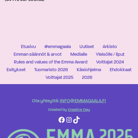
Etusivu
#emmagaala
Uutiset
Arkisto
Emman säännöt & arvot
Medialle
Yleisölle / liput
Rules and values of the Emma Award
Voittajat 2024
Esitykset
Tuomaristo 2026
Käsiohjelma
Ehdokkaat
Voittajat 2025
2026
Ota yhteyttä:
INFO@EMMAGAALA.FI
Created by
Creative Day