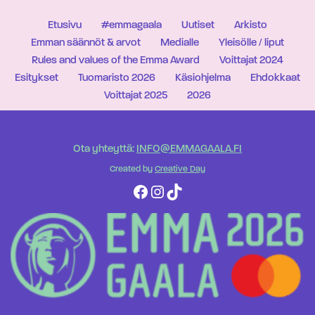
Etusivu
#emmagaala
Uutiset
Arkisto
Emman säännöt & arvot
Medialle
Yleisölle / liput
Rules and values of the Emma Award
Voittajat 2024
Esitykset
Tuomaristo 2026
Käsiohjelma
Ehdokkaat
Voittajat 2025
2026
Ota yhteyttä:
INFO@EMMAGAALA.FI
Created by
Creative Day