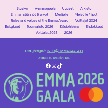
Etusivu
#emmagaala
Uutiset
Arkisto
Emman säännöt & arvot
Medialle
Yleisölle / liput
Rules and values of the Emma Award
Voittajat 2024
Esitykset
Tuomaristo 2026
Käsiohjelma
Ehdokkaat
Voittajat 2025
2026
Ota yhteyttä:
INFO@EMMAGAALA.FI
Created by
Creative Day