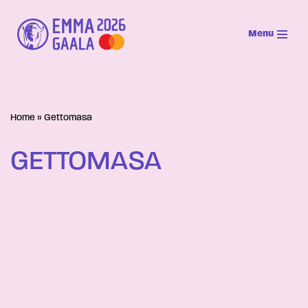
Menu
Siirry
suoraan
sisältöön
Home
»
Gettomasa
GETTOMASA