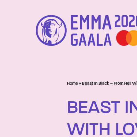
Siirry
suoraan
sisältöön
Home
»
Beast In Black – From Hell W
BEAST I
WITH LO