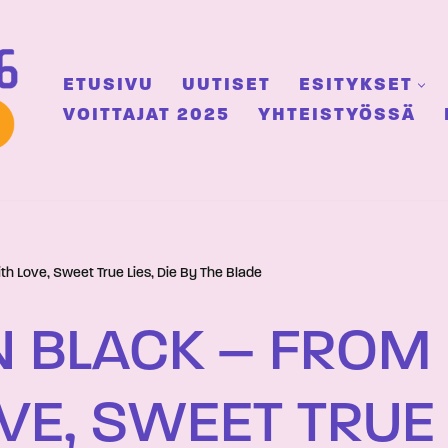
ETUSIVU
UUTISET
ESITYKSET
VOITTAJAT 2025
YHTEISTYÖSSÄ
ith Love, Sweet True Lies, Die By The Blade
N BLACK – FROM 
VE, SWEET TRUE L