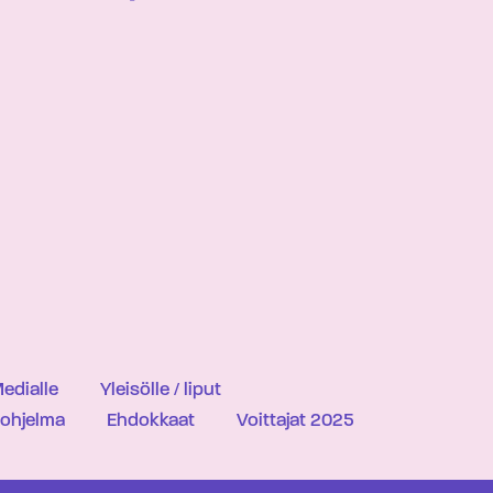
edialle
Yleisölle / liput
iohjelma
Ehdokkaat
Voittajat 2025