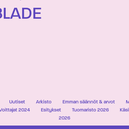
BLADE
Uutiset
Arkisto
Emman säännöt & arvot
M
Voittajat 2024
Esitykset
Tuomaristo 2026
Käs
2026