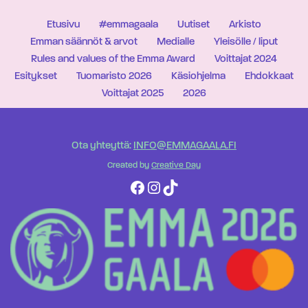
Etusivu
#emmagaala
Uutiset
Arkisto
Emman säännöt & arvot
Medialle
Yleisölle / liput
Rules and values of the Emma Award
Voittajat 2024
Esitykset
Tuomaristo 2026
Käsiohjelma
Ehdokkaat
Voittajat 2025
2026
Ota yhteyttä:
INFO@EMMAGAALA.FI
Created by
Creative Day