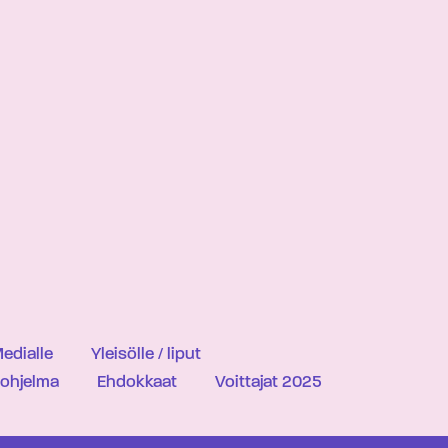
edialle
Yleisölle / liput
iohjelma
Ehdokkaat
Voittajat 2025