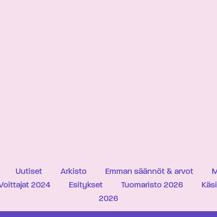
Uutiset
Arkisto
Emman säännöt & arvot
M
Voittajat 2024
Esitykset
Tuomaristo 2026
Käs
2026