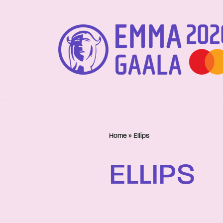
Siirry
suoraan
sisältöön
Home
»
Ellips
ELLIPS