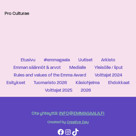
Pro Culturae
Etusivu
#emmagaala
Uutiset
Arkisto
Emman säännöt & arvot
Medialle
Yleisölle / liput
Rules and values of the Emma Award
Voittajat 2024
Esitykset
Tuomaristo 2026
Käsiohjelma
Ehdokkaat
Voittajat 2025
2026
Ota yhteyttä:
INFO@EMMAGAALA.FI
Created by
Creative Day