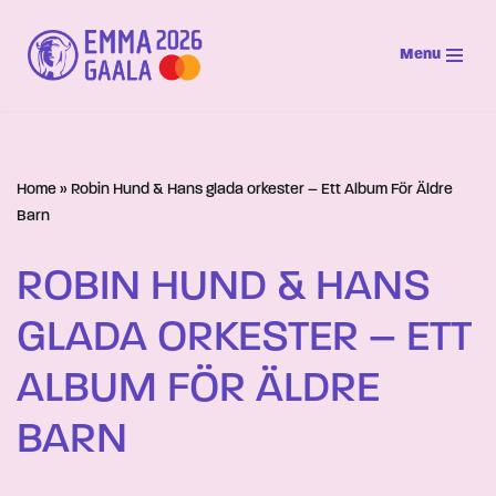
Menu
Siirry
suoraan
sisältöön
Home
»
Robin Hund & Hans glada orkester – Ett Album För Äldre
Barn
ROBIN HUND & HANS
GLADA ORKESTER – ETT
ALBUM FÖR ÄLDRE
BARN