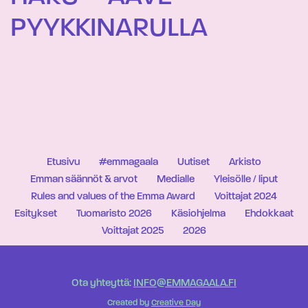
PYYKKINARULLA
Etusivu
#emmagaala
Uutiset
Arkisto
Emman säännöt & arvot
Medialle
Yleisölle / liput
Rules and values of the Emma Award
Voittajat 2024
Esitykset
Tuomaristo 2026
Käsiohjelma
Ehdokkaat
Voittajat 2025
2026
Ota yhteyttä:
INFO@EMMAGAALA.FI
Created by
Creative Day