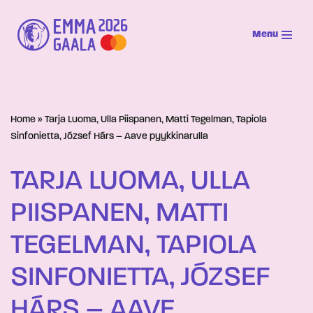
Menu
Siirry
suoraan
sisältöön
Home
»
Tarja Luoma, Ulla Piispanen, Matti Tegelman, Tapiola
Sinfonietta, József Hárs – Aave pyykkinarulla
TARJA LUOMA, ULLA
PIISPANEN, MATTI
TEGELMAN, TAPIOLA
SINFONIETTA, JÓZSEF
HÁRS – AAVE