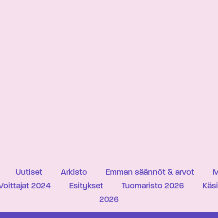
Uutiset
Arkisto
Emman säännöt & arvot
M
Voittajat 2024
Esitykset
Tuomaristo 2026
Käs
2026