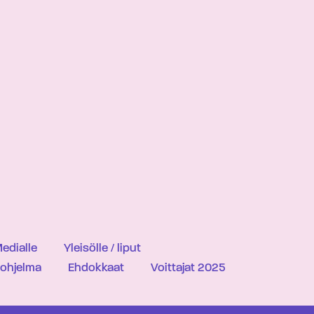
edialle
Yleisölle / liput
iohjelma
Ehdokkaat
Voittajat 2025