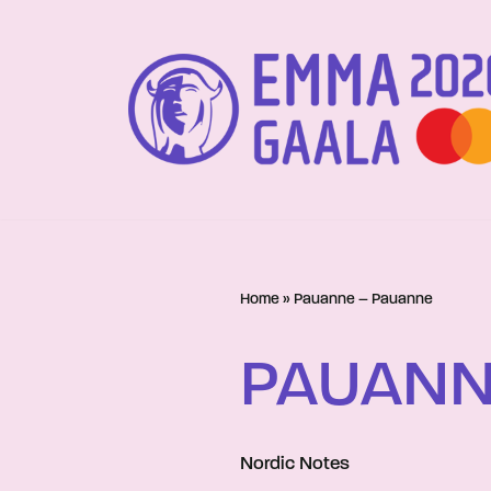
Siirry
suoraan
sisältöön
Home
»
Pauanne – Pauanne
PAUANN
Nordic Notes