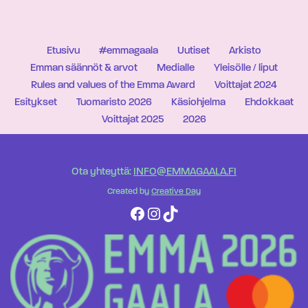
Etusivu
#emmagaala
Uutiset
Arkisto
Emman säännöt & arvot
Medialle
Yleisölle / liput
Rules and values of the Emma Award
Voittajat 2024
Esitykset
Tuomaristo 2026
Käsiohjelma
Ehdokkaat
Voittajat 2025
2026
Ota yhteyttä:
INFO@EMMAGAALA.FI
Created by
Creative Day