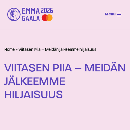
Menu
Siirry
suoraan
sisältöön
Home
»
Viitasen Piia – Meidän jälkeemme hiljaisuus
VIITASEN PIIA – MEIDÄN
JÄLKEEMME
HILJAISUUS