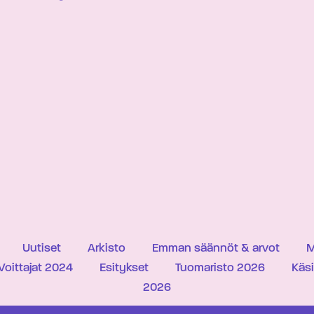
Uutiset
Arkisto
Emman säännöt & arvot
M
Voittajat 2024
Esitykset
Tuomaristo 2026
Käs
2026