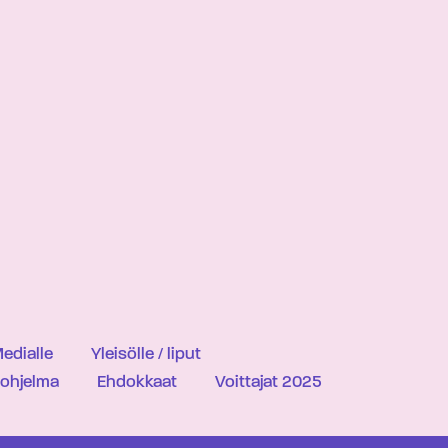
edialle
Yleisölle / liput
iohjelma
Ehdokkaat
Voittajat 2025