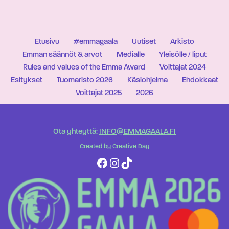
Etusivu
#emmagaala
Uutiset
Arkisto
Emman säännöt & arvot
Medialle
Yleisölle / liput
Rules and values of the Emma Award
Voittajat 2024
Esitykset
Tuomaristo 2026
Käsiohjelma
Ehdokkaat
Voittajat 2025
2026
Ota yhteyttä:
INFO@EMMAGAALA.FI
Created by
Creative Day