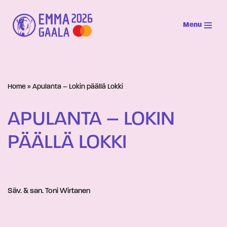
Menu
Siirry
suoraan
sisältöön
Home
»
Apulanta – Lokin päällä Lokki
APULANTA – LOKIN
PÄÄLLÄ LOKKI
Säv. & san. Toni Wirtanen