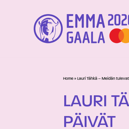
Siirry
suoraan
sisältöön
Home
»
Lauri Tähkä – Meidän tulevat
LAURI T
PÄIVÄT