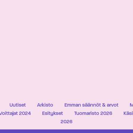
Uutiset
Arkisto
Emman säännöt & arvot
M
Voittajat 2024
Esitykset
Tuomaristo 2026
Käs
2026