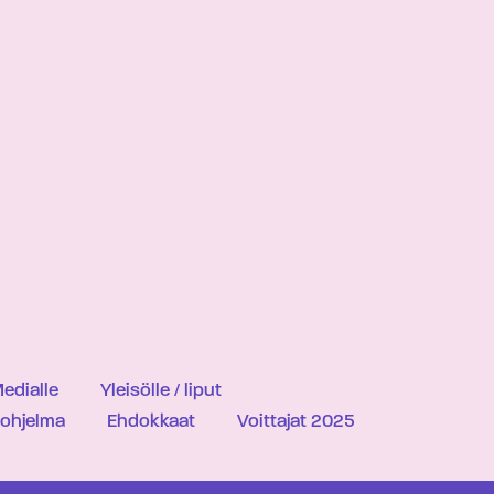
edialle
Yleisölle / liput
iohjelma
Ehdokkaat
Voittajat 2025