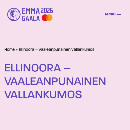
Menu
Siirry
suoraan
sisältöön
Home
»
Ellinoora – Vaaleanpunainen vallankumos
ELLINOORA –
VAALEANPUNAINEN
VALLANKUMOS