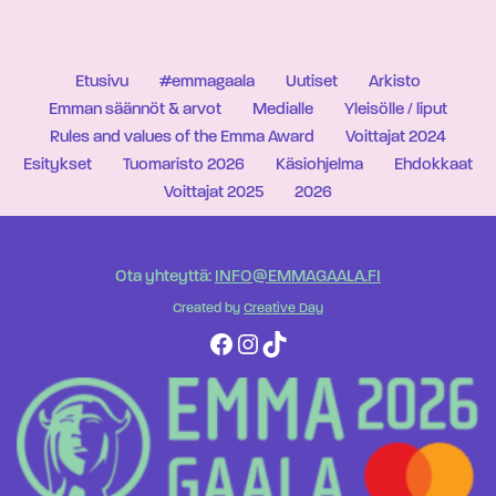
Etusivu
#emmagaala
Uutiset
Arkisto
Emman säännöt & arvot
Medialle
Yleisölle / liput
Rules and values of the Emma Award
Voittajat 2024
Esitykset
Tuomaristo 2026
Käsiohjelma
Ehdokkaat
Voittajat 2025
2026
Ota yhteyttä:
INFO@EMMAGAALA.FI
Created by
Creative Day