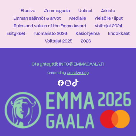
Etusivu
#emmagaala
Uutiset
Arkisto
Emman säännöt & arvot
Medialle
Yleisölle / liput
Rules and values of the Emma Award
Voittajat 2024
Esitykset
Tuomaristo 2026
Käsiohjelma
Ehdokkaat
Voittajat 2025
2026
Ota yhteyttä:
INFO@EMMAGAALA.FI
Created by
Creative Day