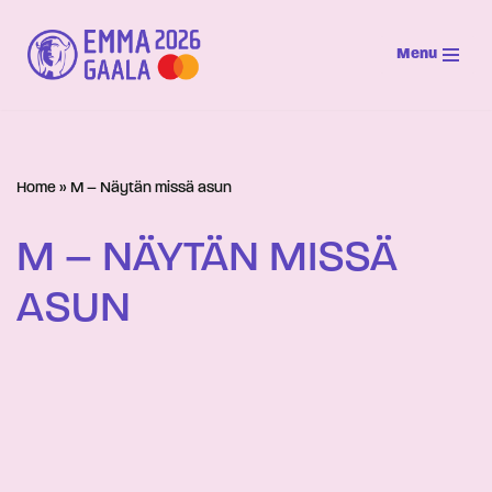
Menu
Siirry
suoraan
sisältöön
Home
»
M – Näytän missä asun
M – NÄYTÄN MISSÄ
ASUN