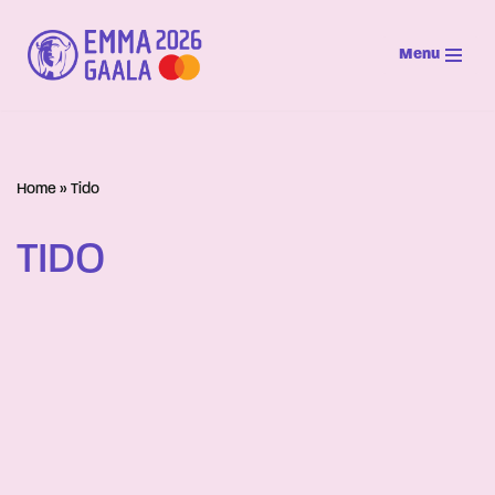
Menu
Siirry
suoraan
sisältöön
Home
»
Tido
TIDO