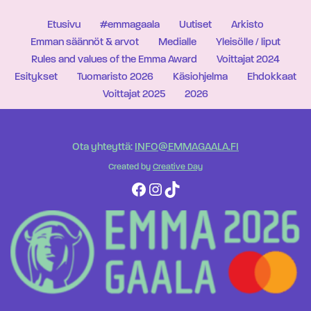
Etusivu
#emmagaala
Uutiset
Arkisto
Emman säännöt & arvot
Medialle
Yleisölle / liput
Rules and values of the Emma Award
Voittajat 2024
Esitykset
Tuomaristo 2026
Käsiohjelma
Ehdokkaat
Voittajat 2025
2026
Ota yhteyttä:
INFO@EMMAGAALA.FI
Created by
Creative Day