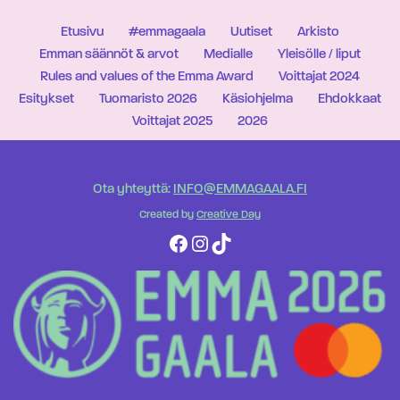
Etusivu
#emmagaala
Uutiset
Arkisto
Emman säännöt & arvot
Medialle
Yleisölle / liput
Rules and values of the Emma Award
Voittajat 2024
Esitykset
Tuomaristo 2026
Käsiohjelma
Ehdokkaat
Voittajat 2025
2026
Ota yhteyttä:
INFO@EMMAGAALA.FI
Created by
Creative Day