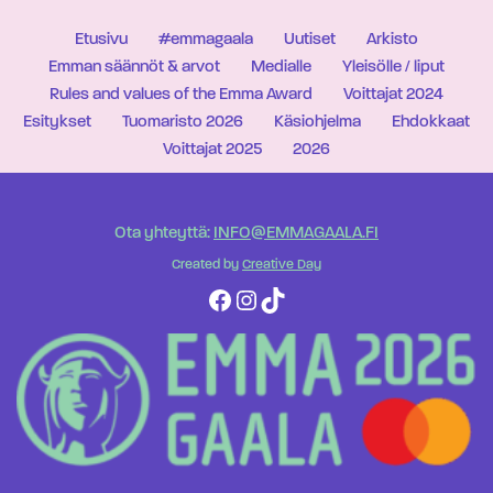
Etusivu
#emmagaala
Uutiset
Arkisto
Emman säännöt & arvot
Medialle
Yleisölle / liput
Rules and values of the Emma Award
Voittajat 2024
Esitykset
Tuomaristo 2026
Käsiohjelma
Ehdokkaat
Voittajat 2025
2026
Ota yhteyttä:
INFO@EMMAGAALA.FI
Created by
Creative Day