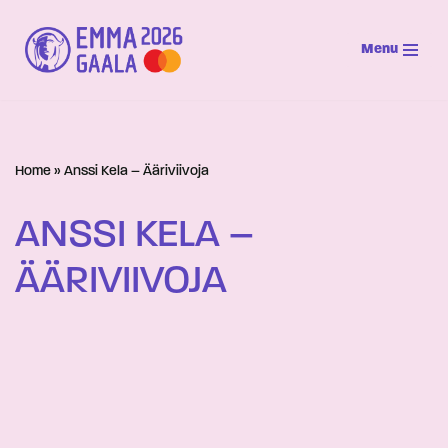
Menu
Siirry
suoraan
sisältöön
Home
»
Anssi Kela – Ääriviivoja
ANSSI KELA –
ÄÄRIVIIVOJA