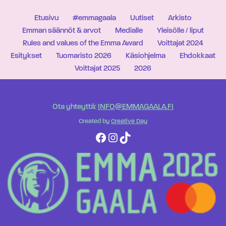
Etusivu
#emmagaala
Uutiset
Arkisto
Emman säännöt & arvot
Medialle
Yleisölle / liput
Rules and values of the Emma Award
Voittajat 2024
Esitykset
Tuomaristo 2026
Käsiohjelma
Ehdokkaat
Voittajat 2025
2026
Ota yhteyttä:
INFO@EMMAGAALA.FI
Created by
Creative Day