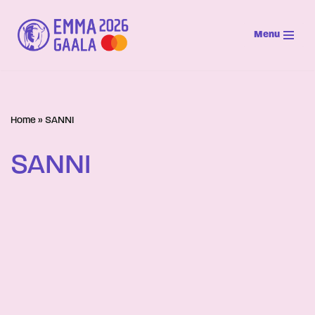
Menu
Siirry
suoraan
sisältöön
Home
»
SANNI
SANNI