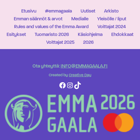
Etusivu
#emmagaala
Uutiset
Arkisto
Emman säännöt & arvot
Medialle
Yleisölle / liput
Rules and values of the Emma Award
Voittajat 2024
Esitykset
Tuomaristo 2026
Käsiohjelma
Ehdokkaat
Voittajat 2025
2026
Ota yhteyttä:
INFO@EMMAGAALA.FI
Created by
Creative Day