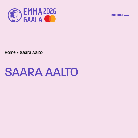
Menu
Siirry
suoraan
sisältöön
Home
»
Saara Aalto
SAARA AALTO