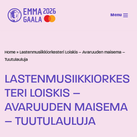
Menu
Siirry
suoraan
sisältöön
Home
»
Lastenmusiikkiorkesteri Loiskis – Avaruuden maisema –
Tuutulauluja
LASTENMUSIIKKIORKES
TERI LOISKIS –
AVARUUDEN MAISEMA
– TUUTULAULUJA