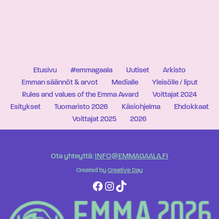
Etusivu
#emmagaala
Uutiset
Arkisto
Emman säännöt & arvot
Medialle
Yleisölle / liput
Rules and values of the Emma Award
Voittajat 2024
Esitykset
Tuomaristo 2026
Käsiohjelma
Ehdokkaat
Voittajat 2025
2026
Ota yhteyttä:
INFO@EMMAGAALA.FI
Created by
Creative Day