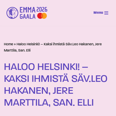
Menu
Siirry
suoraan
sisältöön
Home
»
Haloo Helsinki! – Kaksi ihmistä Säv.Leo Hakanen, Jere
Marttila, San. Elli
HALOO HELSINKI! –
KAKSI IHMISTÄ SÄV.LEO
HAKANEN, JERE
MARTTILA, SAN. ELLI