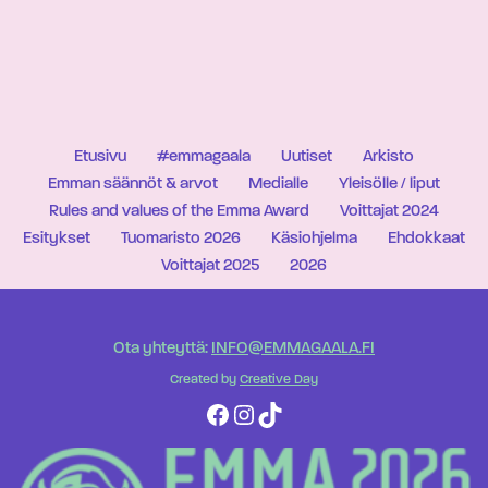
Etusivu
#emmagaala
Uutiset
Arkisto
Emman säännöt & arvot
Medialle
Yleisölle / liput
Rules and values of the Emma Award
Voittajat 2024
Esitykset
Tuomaristo 2026
Käsiohjelma
Ehdokkaat
Voittajat 2025
2026
Ota yhteyttä:
INFO@EMMAGAALA.FI
Created by
Creative Day