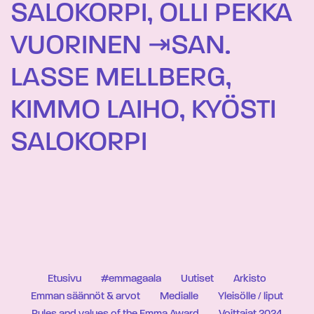
SALOKORPI, OLLI PEKKA
VUORINEN ⇥SAN.
LASSE MELLBERG,
KIMMO LAIHO, KYÖSTI
SALOKORPI
Etusivu
#emmagaala
Uutiset
Arkisto
Emman säännöt & arvot
Medialle
Yleisölle / liput