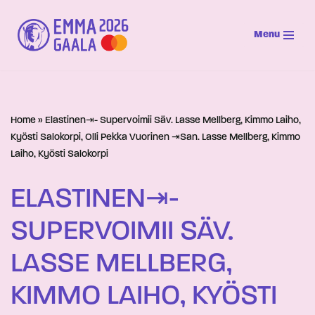
Menu
Siirry
suoraan
sisältöön
Home
»
Elastinen⇥- Supervoimii Säv. Lasse Mellberg, Kimmo Laiho,
Kyösti Salokorpi, Olli Pekka Vuorinen ⇥San. Lasse Mellberg, Kimmo
Laiho, Kyösti Salokorpi
ELASTINEN⇥-
SUPERVOIMII SÄV.
LASSE MELLBERG,
KIMMO LAIHO, KYÖSTI