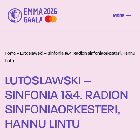
Menu
Siirry
suoraan
sisältöön
Home
»
Lutoslawski – Sinfonia 1&4. Radion sinfoniaorkesteri, Hannu
Lintu
LUTOSLAWSKI –
SINFONIA 1&4. RADION
SINFONIAORKESTERI,
HANNU LINTU