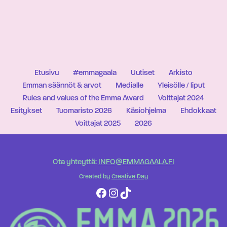
Etusivu
#emmagaala
Uutiset
Arkisto
Emman säännöt & arvot
Medialle
Yleisölle / liput
Rules and values of the Emma Award
Voittajat 2024
Esitykset
Tuomaristo 2026
Käsiohjelma
Ehdokkaat
Voittajat 2025
2026
Ota yhteyttä:
INFO@EMMAGAALA.FI
Created by
Creative Day