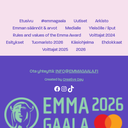
Etusivu
#emmagaala
Uutiset
Arkisto
Emman säännöt & arvot
Medialle
Yleisölle / liput
Rules and values of the Emma Award
Voittajat 2024
Esitykset
Tuomaristo 2026
Käsiohjelma
Ehdokkaat
Voittajat 2025
2026
Ota yhteyttä:
INFO@EMMAGAALA.FI
Created by
Creative Day