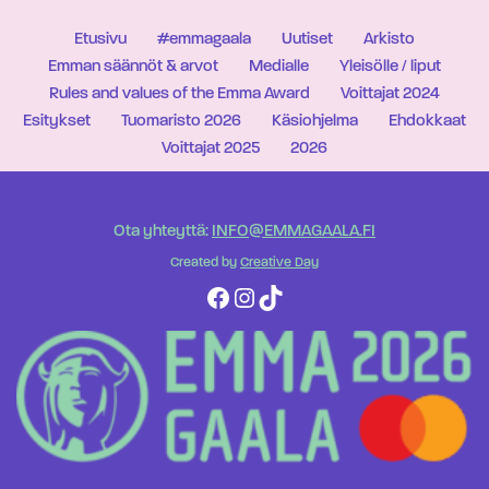
Etusivu
#emmagaala
Uutiset
Arkisto
Emman säännöt & arvot
Medialle
Yleisölle / liput
Rules and values of the Emma Award
Voittajat 2024
Esitykset
Tuomaristo 2026
Käsiohjelma
Ehdokkaat
Voittajat 2025
2026
Ota yhteyttä:
INFO@EMMAGAALA.FI
Created by
Creative Day