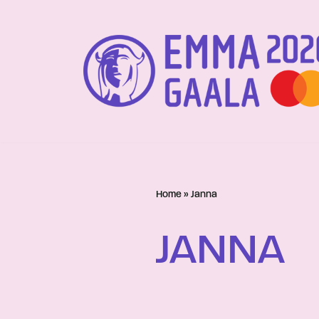
Siirry
suoraan
sisältöön
Home
»
Janna
JANNA