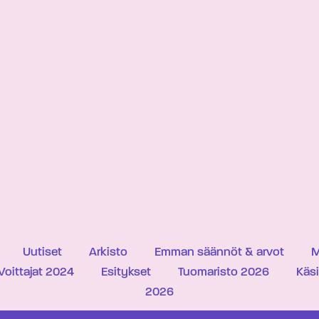
Uutiset
Arkisto
Emman säännöt & arvot
M
Voittajat 2024
Esitykset
Tuomaristo 2026
Käs
2026