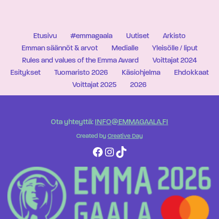
Etusivu
#emmagaala
Uutiset
Arkisto
Emman säännöt & arvot
Medialle
Yleisölle / liput
Rules and values of the Emma Award
Voittajat 2024
Esitykset
Tuomaristo 2026
Käsiohjelma
Ehdokkaat
Voittajat 2025
2026
Ota yhteyttä:
INFO@EMMAGAALA.FI
Created by
Creative Day