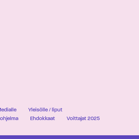
edialle
Yleisölle / liput
iohjelma
Ehdokkaat
Voittajat 2025