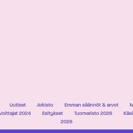
Uutiset
Arkisto
Emman säännöt & arvot
M
Voittajat 2024
Esitykset
Tuomaristo 2026
Käs
2026