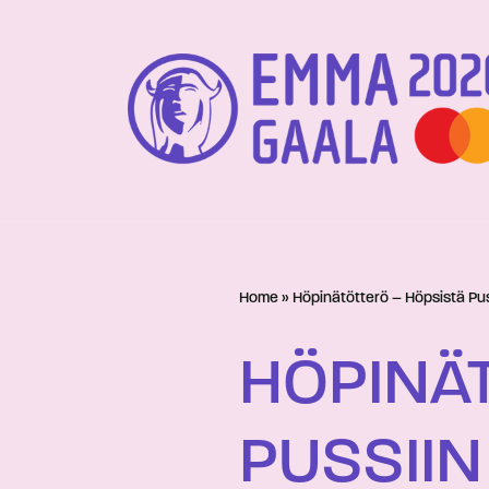
Siirry
suoraan
sisältöön
Home
»
Höpinätötterö – Höpsistä Pus
HÖPINÄT
PUSSIIN