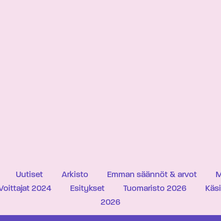
Uutiset
Arkisto
Emman säännöt & arvot
M
Voittajat 2024
Esitykset
Tuomaristo 2026
Käs
2026