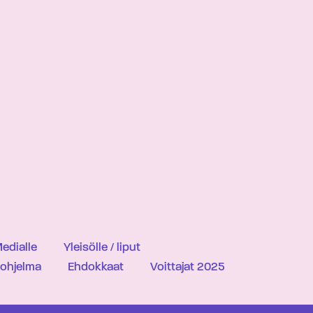
edialle
Yleisölle / liput
iohjelma
Ehdokkaat
Voittajat 2025