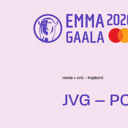
Siirry
suoraan
sisältöön
Home
»
JVG – Popkorni
JVG – P