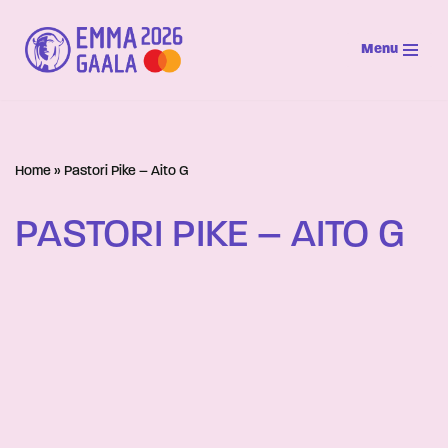
Menu
Siirry
suoraan
sisältöön
Home
»
Pastori Pike – Aito G
PASTORI PIKE – AITO G