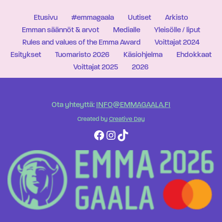
Etusivu
#emmagaala
Uutiset
Arkisto
Emman säännöt & arvot
Medialle
Yleisölle / liput
Rules and values of the Emma Award
Voittajat 2024
Esitykset
Tuomaristo 2026
Käsiohjelma
Ehdokkaat
Voittajat 2025
2026
Ota yhteyttä:
INFO@EMMAGAALA.FI
Created by
Creative Day