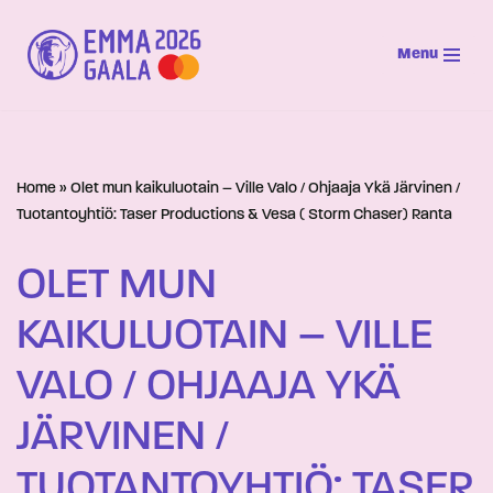
Menu
Siirry
suoraan
sisältöön
Home
»
Olet mun kaikuluotain – Ville Valo / Ohjaaja Ykä Järvinen /
Tuotantoyhtiö: Taser Productions & Vesa ( Storm Chaser) Ranta
OLET MUN
KAIKULUOTAIN – VILLE
VALO / OHJAAJA YKÄ
JÄRVINEN /
TUOTANTOYHTIÖ: TASER