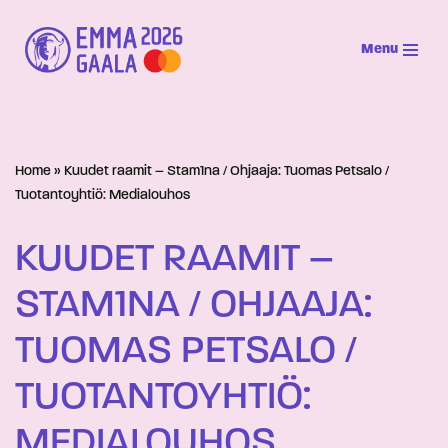
Menu
Siirry
suoraan
sisältöön
Home
»
Kuudet raamit – Stam1na / Ohjaaja: Tuomas Petsalo /
Tuotantoyhtiö: Medialouhos
KUUDET RAAMIT –
STAM1NA / OHJAAJA:
TUOMAS PETSALO /
TUOTANTOYHTIÖ:
MEDIALOUHOS