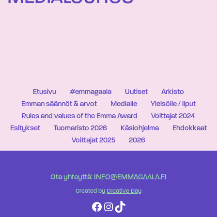
Etusivu
#emmagaala
Uutiset
Arkisto
Emman säännöt & arvot
Medialle
Yleisölle / liput
Rules and values of the Emma Award
Voittajat 2024
Esitykset
Tuomaristo 2026
Käsiohjelma
Ehdokkaat
Voittajat 2025
2026
Ota yhteyttä:
INFO@EMMAGAALA.FI
Created by
Creative Day