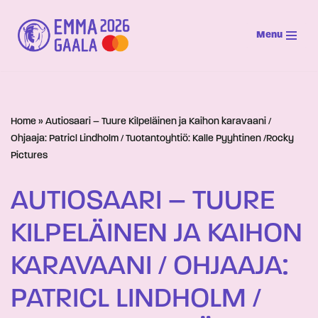
Menu
Siirry
suoraan
sisältöön
Home
»
Autiosaari – Tuure Kilpeläinen ja Kaihon karavaani /
Ohjaaja: Patricl Lindholm / Tuotantoyhtiö: Kalle Pyyhtinen /Rocky
Pictures
AUTIOSAARI – TUURE
KILPELÄINEN JA KAIHON
KARAVAANI / OHJAAJA:
PATRICL LINDHOLM /