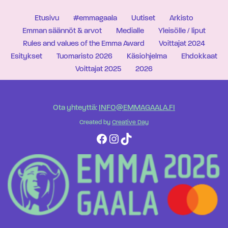
Etusivu
#emmagaala
Uutiset
Arkisto
Emman säännöt & arvot
Medialle
Yleisölle / liput
Rules and values of the Emma Award
Voittajat 2024
Esitykset
Tuomaristo 2026
Käsiohjelma
Ehdokkaat
Voittajat 2025
2026
Ota yhteyttä:
INFO@EMMAGAALA.FI
Created by
Creative Day