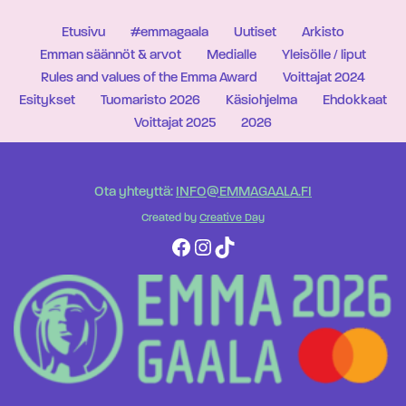
Etusivu
#emmagaala
Uutiset
Arkisto
Emman säännöt & arvot
Medialle
Yleisölle / liput
Rules and values of the Emma Award
Voittajat 2024
Esitykset
Tuomaristo 2026
Käsiohjelma
Ehdokkaat
Voittajat 2025
2026
Ota yhteyttä:
INFO@EMMAGAALA.FI
Created by
Creative Day