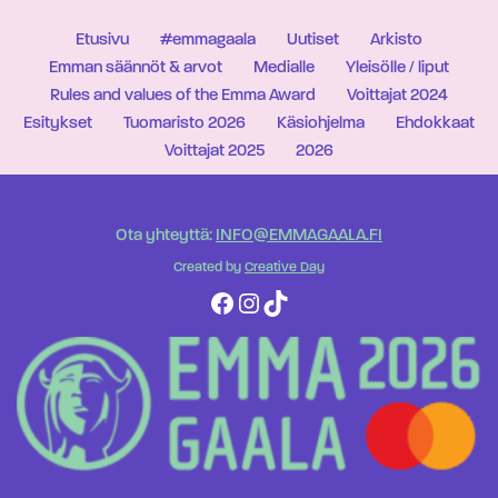
Etusivu
#emmagaala
Uutiset
Arkisto
Emman säännöt & arvot
Medialle
Yleisölle / liput
Rules and values of the Emma Award
Voittajat 2024
Esitykset
Tuomaristo 2026
Käsiohjelma
Ehdokkaat
Voittajat 2025
2026
Ota yhteyttä:
INFO@EMMAGAALA.FI
Created by
Creative Day