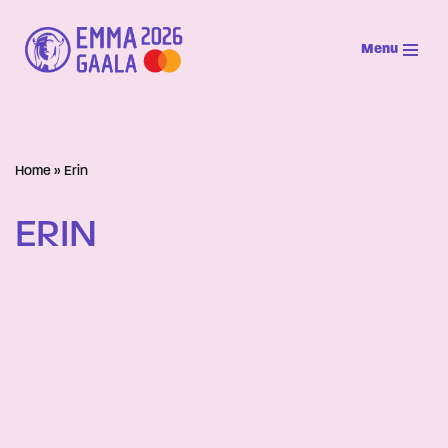
Menu
Siirry
suoraan
sisältöön
Home
»
Erin
ERIN