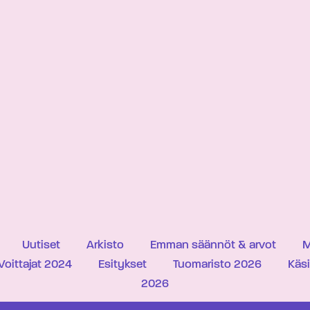
Uutiset
Arkisto
Emman säännöt & arvot
M
Voittajat 2024
Esitykset
Tuomaristo 2026
Käs
2026