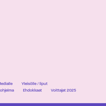
edialle
Yleisölle / liput
iohjelma
Ehdokkaat
Voittajat 2025