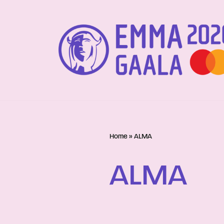
Siirry
suoraan
sisältöön
Home
»
ALMA
ALMA