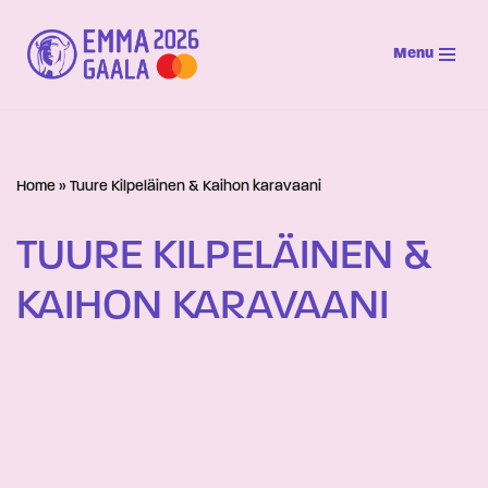
Menu
Siirry
suoraan
sisältöön
Home
»
Tuure Kilpeläinen & Kaihon karavaani
TUURE KILPELÄINEN &
KAIHON KARAVAANI