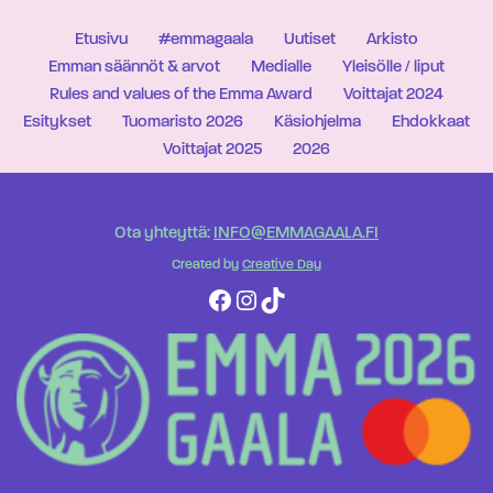
Etusivu
#emmagaala
Uutiset
Arkisto
Emman säännöt & arvot
Medialle
Yleisölle / liput
Rules and values of the Emma Award
Voittajat 2024
Esitykset
Tuomaristo 2026
Käsiohjelma
Ehdokkaat
Voittajat 2025
2026
Ota yhteyttä:
INFO@EMMAGAALA.FI
Created by
Creative Day