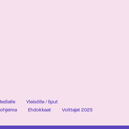
edialle
Yleisölle / liput
iohjelma
Ehdokkaat
Voittajat 2025