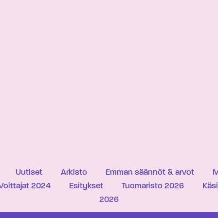
Uutiset
Arkisto
Emman säännöt & arvot
M
Voittajat 2024
Esitykset
Tuomaristo 2026
Käs
2026