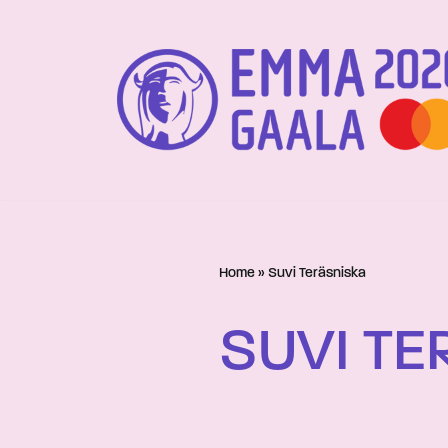
Siirry
suoraan
sisältöön
Home
»
Suvi Teräsniska
SUVI TE