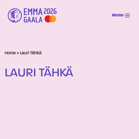
Menu
Siirry
suoraan
sisältöön
Home
»
Lauri Tähkä
LAURI TÄHKÄ