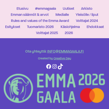
Etusivu
#emmagaala
Uutiset
Arkisto
Emman säännöt & arvot
Medialle
Yleisölle / liput
Rules and values of the Emma Award
Voittajat 2024
Esitykset
Tuomaristo 2026
Käsiohjelma
Ehdokkaat
Voittajat 2025
2026
Ota yhteyttä:
INFO@EMMAGAALA.FI
Created by
Creative Day